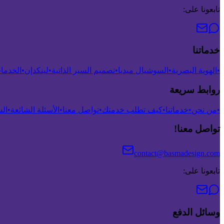
تابعونا على:
خدماتنا
•
الهوية البصرية
•
السوشيال ميديا
•
تصميم السير الذاتية
•
لينكدإن
•
الخدمات
روابط سريعة
•
من نحن
•
خدماتنا
•
كيف تطلب خدمتك
•
تواصل معنا
•
الأسئلة الشائعة
•
ال
تواصل معنا!
contact@basmadesign.com
تابعونا على:
وسائل الدفع