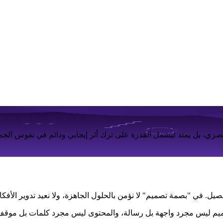
صري، بل يمتد ليشمل القدرة على ترك أثر إيجابي ودائم في نفوس الجم
فصيل. في
"بصمة تصميم"
لا نؤمن بالحلول الجاهزة، ولا نعيد تدوير الأ
التصميم ليس مجرد واجهة بل رسالة، والمحتوى ليس مجرد كلمات بل موقف